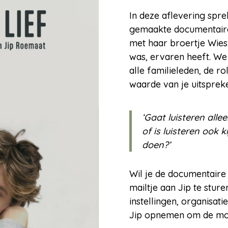
In deze aflevering spr
gemaakte documentaire 
met haar broertje Wies 
was, ervaren heeft. We
alle familieleden, de r
waarde van je uitspreke
‘Gaat luisteren all
of is luisteren ook
doen?’
Wil je de documentaire
mailtje aan Jip te sturen
instellingen, organisat
Jip opnemen om de mog